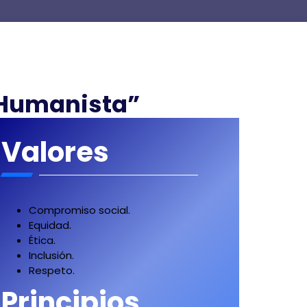
 Humanista”
Valores
Compromiso social.
Equidad.
Ética.
Inclusión.
Respeto.
Principios