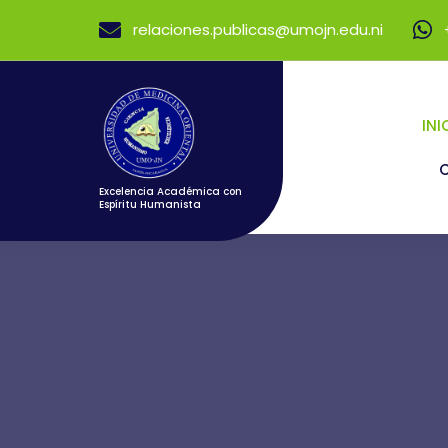
Skip
relaciones.publicas@umojn.edu.ni
to
content
INI
Excelencia Académica con
Espíritu Humanista